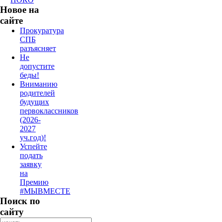
Новое на
сайте
Прокуратура
СПБ
разъясняет
Не
допустите
беды!
Вниманию
родителей
будущих
первоклассников
(2026-
2027
уч.год)!
Успейте
подать
заявку
на
Премию
#МЫВМЕСТЕ
Поиск по
сайту