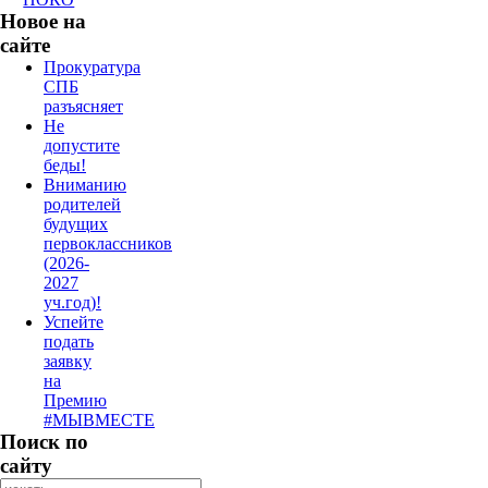
Новое на
сайте
Прокуратура
СПБ
разъясняет
Не
допустите
беды!
Вниманию
родителей
будущих
первоклассников
(2026-
2027
уч.год)!
Успейте
подать
заявку
на
Премию
#МЫВМЕСТЕ
Поиск по
сайту