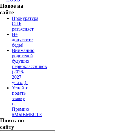
Новое на
сайте
Прокуратура
СПБ
разъясняет
Не
допустите
беды!
Вниманию
родителей
будущих
первоклассников
(2026-
2027
уч.год)!
Успейте
подать
заявку
на
Премию
#МЫВМЕСТЕ
Поиск по
сайту