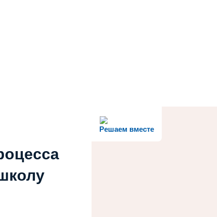
Решаем вместе
роцесса
 школу