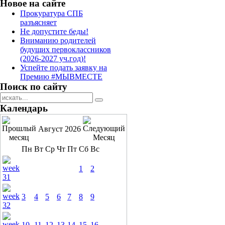
Новое на сайте
Прокуратура СПБ
разъясняет
Не допустите беды!
Вниманию родителей
будущих первоклассников
(2026-2027 уч.год)!
Успейте подать заявку на
Премию #МЫВМЕСТЕ
Поиск по сайту
Календарь
Август 2026
Пн
Вт
Ср
Чт
Пт
Сб
Вс
1
2
3
4
5
6
7
8
9
10
11
12
13
14
15
16