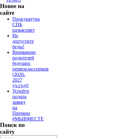
Новое на
сайте
Прокуратура
СПБ
разъясняет
Не
допустите
беды!
Вниманию
родителей
будущих
первоклассников
(2026-
2027
уч.год)!
Успейте
подать
заявку
на
Премию
#МЫВМЕСТЕ
Поиск по
сайту