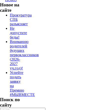
Новое на
сайте
Прокуратура
СПБ
разъясняет
Не
допустите
беды!
Вниманию
родителей
будущих
первоклассников
(2026-
2027
уч.год)!
Успейте
подать
заявку
на
Премию
#МЫВМЕСТЕ
Поиск по
сайту