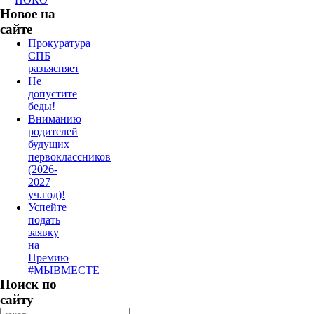
Новое на
сайте
Прокуратура
СПБ
разъясняет
Не
допустите
беды!
Вниманию
родителей
будущих
первоклассников
(2026-
2027
уч.год)!
Успейте
подать
заявку
на
Премию
#МЫВМЕСТЕ
Поиск по
сайту