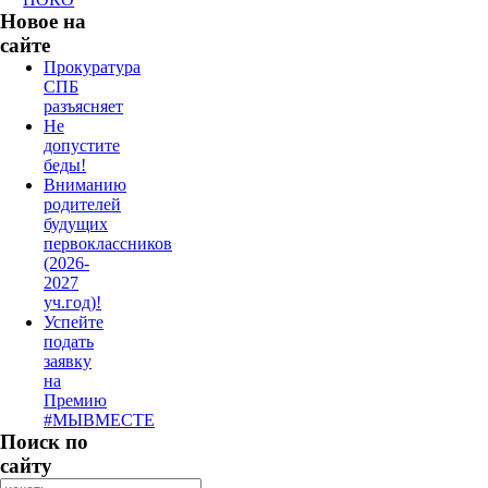
Новое на
сайте
Прокуратура
СПБ
разъясняет
Не
допустите
беды!
Вниманию
родителей
будущих
первоклассников
(2026-
2027
уч.год)!
Успейте
подать
заявку
на
Премию
#МЫВМЕСТЕ
Поиск по
сайту