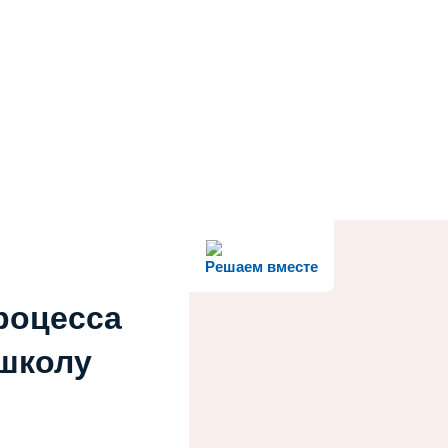
Решаем вместе
роцесса
 школу