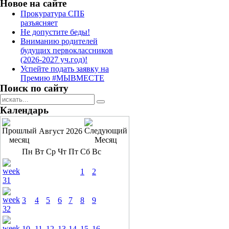
Новое на сайте
Прокуратура СПБ
разъясняет
Не допустите беды!
Вниманию родителей
будущих первоклассников
(2026-2027 уч.год)!
Успейте подать заявку на
Премию #МЫВМЕСТЕ
Поиск по сайту
Календарь
Август 2026
Пн
Вт
Ср
Чт
Пт
Сб
Вс
1
2
3
4
5
6
7
8
9
10
11
12
13
14
15
16