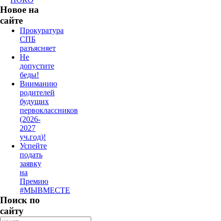
Новое на
сайте
Прокуратура
СПБ
разъясняет
Не
допустите
беды!
Вниманию
родителей
будущих
первоклассников
(2026-
2027
уч.год)!
Успейте
подать
заявку
на
Премию
#МЫВМЕСТЕ
Поиск по
сайту