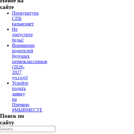
Новое на
сайте
Прокуратура
СПБ
разъясняет
Не
допустите
беды!
Вниманию
родителей
будущих
первоклассников
(2026-
2027
уч.год)!
Успейте
подать
заявку
на
Премию
#МЫВМЕСТЕ
Поиск по
сайту