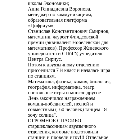
школы Экономики;
Анна Геннадиевна Воронова,
менеджер по коммуникациям,
образовательная платформа
«Цифриум»;
Станислав Константинович Смирнов,
математик, лауреат Филдсовской
премии (эквивалент Нобелевской для
математиков). Профессор Женевского
университета и СПбГУ, учредитель
Центра Сириус.
Потом к двуязычному отделению
присоедился 7-й класс и началась игра
по станциям.
Математика, физика, химия, биология,
география, информатика, театр,
настольные игры и многое другое.
День закончился награждением
команд-победителей, песней и
совместным (160 человек) танцем "Я
хочу солнца".
ОГРОМНОЕ СПАСИБО
старшеклассникам двуязычного
отделения, которые подготовили
станции и провели игру!!! Отдельное