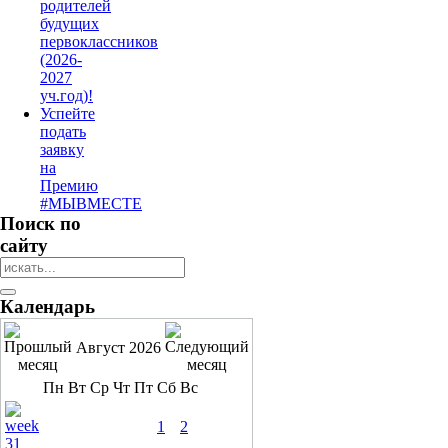
родителей
будущих
первоклассников
(2026-
2027
уч.год)!
Успейте
подать
заявку
на
Премию
#МЫВМЕСТЕ
Поиск по
сайту
Календарь
Август 2026
Пн
Вт
Ср
Чт
Пт
Сб
Вс
1
2