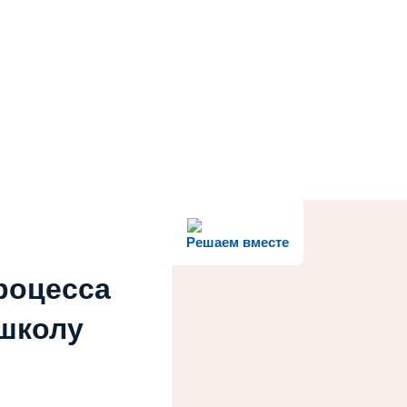
Решаем вместе
роцесса
 школу