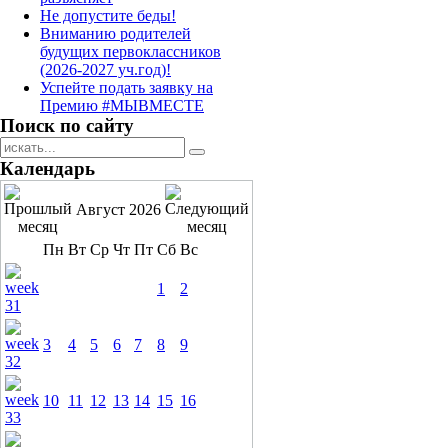
Не допустите беды!
Вниманию родителей
будущих первоклассников
(2026-2027 уч.год)!
Успейте подать заявку на
Премию #МЫВМЕСТЕ
Поиск по сайту
Календарь
Август 2026
Пн
Вт
Ср
Чт
Пт
Сб
Вс
1
2
3
4
5
6
7
8
9
10
11
12
13
14
15
16