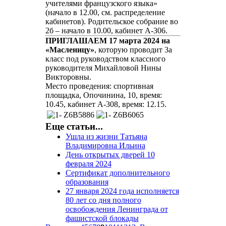
учителями французского языка»
(начало в 12.00, см. распределение
кабинетов). Родительское собрание во
2б – начало в 10.00, кабинет А-306.
ПРИГЛАШАЕМ 17 марта 2024 на
«Масленицу»
, которую проводит 3а
класс под руководством классного
руководителя Михайловой Нины
Викторовны.
Место проведения: спортивная
площадка, Опочинина, 10, время:
10.45, кабинет А-308, время: 12.15.
Еще статьи...
Ушла из жизни Татьяна
Владимировна Ильина
День открытых дверей 10
февраля 2024
Сертификат дополнительного
образования
27 января 2024 года исполняется
80 лет со дня полного
освобождения Ленинграда от
фашистской блокады