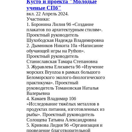
Кусто и проекта "Молодые
ученые СПб"
вкл.
22 Апрель 2024
.
Участники:
1. Боронина Лилия 9б «Создание
плакатов по архитектурным стилям».
Проектный руководитель
Шухободская Надежда Владимировна
2. Дымников Никита 10а «Написание
обучающей игры на Python».
Проектный руководитель
Станиславская Тамара Степановна
3. Журавлева Елизавета 9б «Изучение
морских Bryozoa в рамках большого
Беломорского эколого-биологического
практикума». Проектный
руководитель Томановская Наталья
Валерьевна
4. Камаев Владимир 10б
«Исследование тяжёлых металлов в
продуктах питания, изготовленных из
рыбы». Проектный руководитель
Солощева Татьяна Александровна
5. Кривова Лидия 9б «Организация и
проведение благотворительной