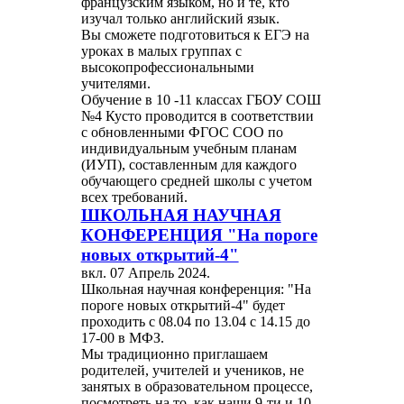
французским языком, но и те, кто
изучал только английский язык.
Вы сможете подготовиться к ЕГЭ на
уроках в малых группах с
высокопрофессиональными
учителями.
Обучение в 10 -11 классах ГБОУ СОШ
№4 Кусто проводится в соответствии
с обновленными ФГОС СОО по
индивидуальным учебным планам
(ИУП), составленным для каждого
обучающего средней школы с учетом
всех требований.
ШКОЛЬНАЯ НАУЧНАЯ
КОНФЕРЕНЦИЯ "На пороге
новых открытий-4"
вкл.
07 Апрель 2024
.
Школьная научная конференция: "На
пороге новых открытий-4" будет
проходить с 08.04 по 13.04 с 14.15 до
17-00 в МФЗ.
Мы традиционно приглашаем
родителей, учителей и учеников, не
занятых в образовательном процессе,
посмотреть на то, как наши 9-ти и 10-