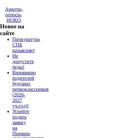
Анкеты,
опросы,
НОКО
Новое на
сайте
Прокуратура
СПБ
разъясняет
Не
допустите
беды!
Вниманию
родителей
будущих
первоклассников
(2026-
2027
уч.год)!
Успейте
подать
заявку
на
Премию