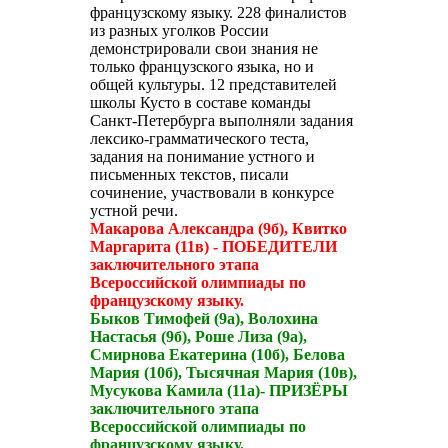
французскому языку. 228 финалистов
из разных уголков России
демонстрировали свои знания не
только французского языка, но и
общей культуры. 12 представителей
школы Кусто в составе команды
Санкт-Петербурга выполняли задания
лексико-грамматического теста,
задания на понимание устного и
письменных текстов, писали
сочинение, участвовали в конкурсе
устной речи.
Макарова Александра (9б), Квитко
Маргарита (11в) - ПОБЕДИТЕЛИ
заключительного этапа
Всероссийской олимпиады по
французскому языку.
Быков Тимофей (9а), Волохина
Настасья (9б), Роше Лиза (9а),
Смирнова Екатерина (10б), Белова
Мария (10б), Тысячная Мария (10в),
Мусукова Камила (11а)- ПРИЗЁРЫ
заключительного этапа
Всероссийской олимпиады по
французскому языку.