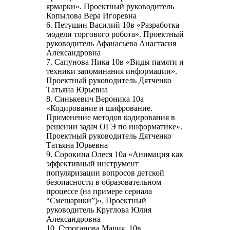
ярмарки». Проектный руководитель
Копылова Вера Игоревна
6. Петушин Василий 10в «Разработка
модели торгового робота». Проектный
руководитель Афанасьева Анастасия
Александровна
7. Сапунова Ника 10в «Виды памяти и
техники запоминания информации».
Проектный руководитель Дятченко
Татьяна Юрьевна
8. Синькевич Вероника 10а
«Кодирование и шифрование.
Применение методов кодирования в
решении задач ОГЭ по информатике».
Проектный руководитель Дятченко
Татьяна Юрьевна
9. Сорокина Олеся 10а «Анимация как
эффективный инструмент
популяризации вопросов детской
безопасности в образовательном
процессе (на примере сериала
“Смешарики”)». Проектный
руководитель Круглова Юлия
Александровна
10. Строганова Мария. 10в