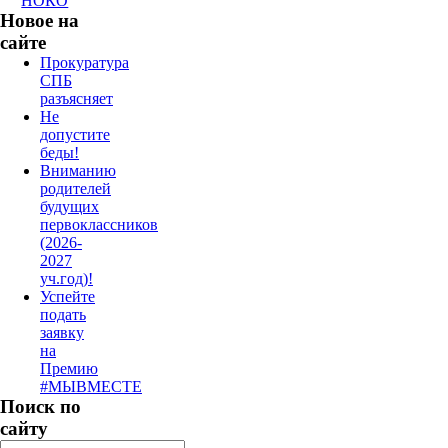
НОКО
Новое на
сайте
Прокуратура
СПБ
разъясняет
Не
допустите
беды!
Вниманию
родителей
будущих
первоклассников
(2026-
2027
уч.год)!
Успейте
подать
заявку
на
Премию
#МЫВМЕСТЕ
Поиск по
сайту