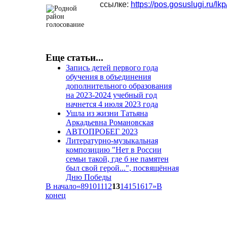
ссылке:
https://pos.gosuslugi.ru/lk
Еще статьи...
Запись детей первого года
обучения в объединения
дополнительного образования
на 2023-2024 учебный год
начнется 4 июля 2023 года
Ушла из жизни Татьяна
Аркадьевна Романовская
АВТОПРОБЕГ 2023
Литературно-музыкальная
композицию "Нет в России
семьи такой, где б не памятен
был свой герой...", посвящённая
Дню Победы
В начало
«
8
9
10
11
12
13
14
15
16
17
»
В
конец