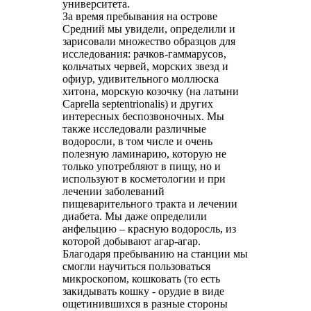
университета.
За время пребывания на острове
Средний мы увидели, определили и
зарисовали множество образцов для
исследования: рачков-гаммарусов,
кольчатых червей, морских звезд и
офиур, удивительного моллюска
хитона, морскую козочку (на латыни
Caprella septentrionalis) и других
интересных беспозвоночных. Мы
также исследовали различные
водоросли, в том числе и очень
полезную ламинарию, которую не
только употребляют в пищу, но и
используют в косметологии и при
лечении заболеваний
пищеварительного тракта и лечении
диабета. Мы даже определили
анфельцию – красную водоросль, из
которой добывают агар-агар.
Благодаря пребыванию на станции мы
смогли научиться пользоваться
микроскопом, кошковать (то есть
закидывать кошку - орудие в виде
ощетинившихся в разные стороны