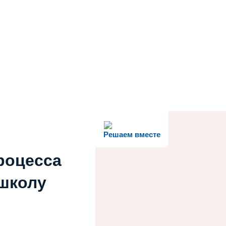
Решаем вместе
роцесса
 школу