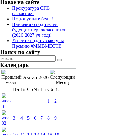
Новое на сайте
Прокуратура СПБ
разъясняет
Не допустите беды!
Вниманию родителей
будущих первоклассников
(2026-2027 уч.год)!
Успейте подать заявку на
Премию #МЫВМЕСТЕ
Поиск по сайту
Календарь
Август 2026
Пн
Вт
Ср
Чт
Пт
Сб
Вс
1
2
3
4
5
6
7
8
9
10
11
12
13
14
15
16