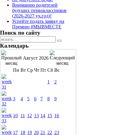
Вниманию родителей
будущих первоклассников
(2026-2027 уч.год)!
Успейте подать заявку на
Премию #МЫВМЕСТЕ
Поиск по сайту
Календарь
Август 2026
Пн
Вт
Ср
Чт
Пт
Сб
Вс
1
2
3
4
5
6
7
8
9
10
11
12
13
14
15
16
17
18
19
20
21
22
23