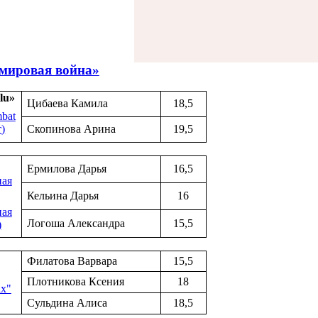
 мировая война»
lu»
Цибаева Камила
18,5
bat
т
)
Скопинова Арина
19,5
Ермилова Дарья
16,5
ая
Кельина Дарья
16
ая
Логоша Александра
15,5
)
Филатова Варвара
15,5
Плотникова Ксения
18
ах"
Сульдина Алиса
18,5