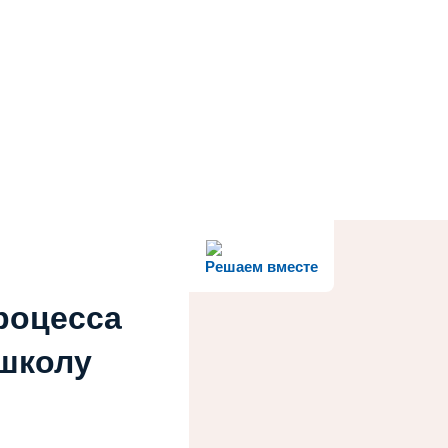
Решаем вместе
роцесса
 школу