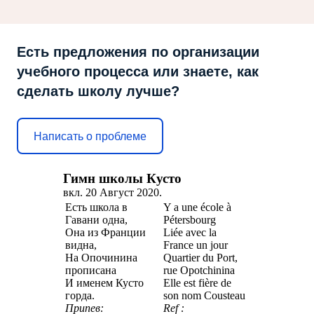
Есть предложения по организации
учебного процесса или знаете, как
сделать школу лучше?
Написать о проблеме
Гимн школы Кусто
вкл.
20 Август 2020
.
Есть школа в
Y a une école à
Гавани одна,
Pétersbourg
Она из Франции
Liée avec la
видна,
France un jour
На Опочинина
Quartier du Port,
прописана
rue Opotchinina
И именем Кусто
Elle est fière de
горда.
son nom Cousteau
Припев:
Ref :