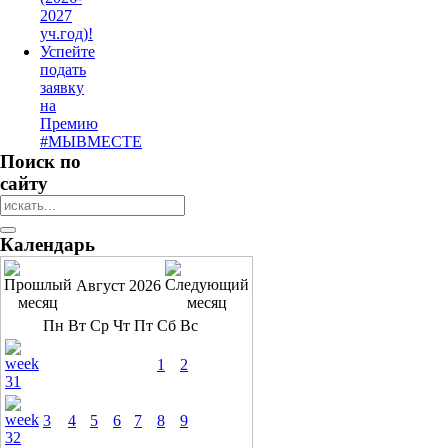
2027
уч.год)!
Успейте
подать
заявку
на
Премию
#МЫВМЕСТЕ
Поиск по
сайту
Календарь
Август 2026
Пн
Вт
Ср
Чт
Пт
Сб
Вс
1
2
3
4
5
6
7
8
9