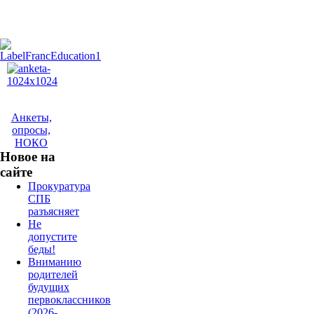
Анкеты,
опросы,
НОКО
Новое на
сайте
Прокуратура
СПБ
разъясняет
Не
допустите
беды!
Вниманию
родителей
будущих
первоклассников
(2026-