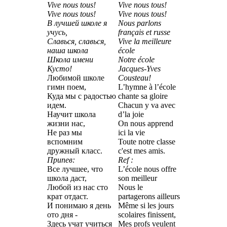
Vive nous tous!
Vive nous tous!
Vive nous tous!
Vive nous tous!
В лучшей школе я
Nous parlons
учусь,
français et russe
Славься, славься,
Vive la meilleure
наша школа
école
Школа имени
Notre école
Кусто!
Jacques-Yves
Любимой школе
Cousteau!
гимн поем,
L’hymne à l’école
Куда мы с радостью
chante sa gloire
идем.
Chacun y va avec
Научит школа
d’la joie
жизни нас,
On nous apprend
Не раз мы
ici la vie
вспомним
Toute notre classe
дружный класс.
c'est mes amis.
Припев:
Ref :
Все лучшее, что
L’école nous offre
школа даст,
son meilleur
Любой из нас сто
Nous le
крат отдаст.
partagerons ailleurs
И понимаю я день
Même si les jours
ото дня -
scolaires finissent,
Здесь учат учиться
Mes profs veulent