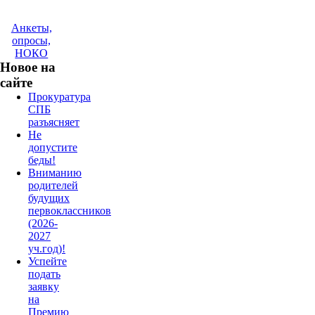
Анкеты,
опросы,
НОКО
Новое на
сайте
Прокуратура
СПБ
разъясняет
Не
допустите
беды!
Вниманию
родителей
будущих
первоклассников
(2026-
2027
уч.год)!
Успейте
подать
заявку
на
Премию